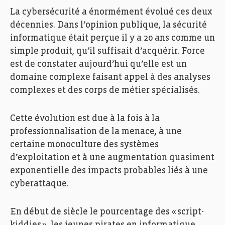
L
a cybersécurité
a énormément évolué ces deux
décennies
.
Dans l’
opinion
publique, la sécurité
informatique était perçue il y a 20 ans
comme
u
n
simple
produit
, qu’il suf
fisait d’acquérir
.
F
orce
est de constater
aujourd’hui
qu’elle
est un
domaine
complexe
faisant appel à
de
s analyses
complexes et des
corps
de
métier spécialisés.
Cette évolution est due à
la fois à
la
professionnalisation de la menace,
à une
certaine monoculture
des systèmes
d’exploitation et
à u
ne augmentation quasi
ment
exponentielle des impacts
probables
liés à une
cyberattaque.
En
début de siècle
le pourcentage des
«
script-
kiddies
»
,
les
jeunes pirates
en
informatique,