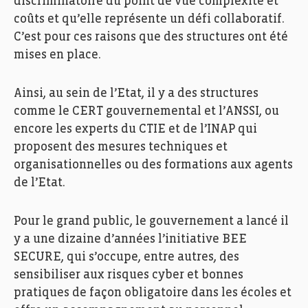
discriminatoire du point de vue complexité et
coûts et
qu’elle représente un défi collaboratif
.
C’est pour ces raisons que des
structures
ont été
mises en place
.
Ainsi, au sein de l’Etat
,
il y a
des structures
comme
le CERT gouvernemental
et
l’ANSS
I,
ou
encore
les experts du CTIE et
de
l’INAP
qui
proposent
d
es mesures techniques
et
organisationnelles
ou
d
es formations
aux agents
de l’Etat
.
Pour le grand public, le gouvernement a lancé il
y a une dizaine d’années l’initiative
BEE
SECURE, qui s’occupe, entre autres, des
sensibiliser aux risques cyber et bonnes
pratiques de façon obligatoire dans les écoles et