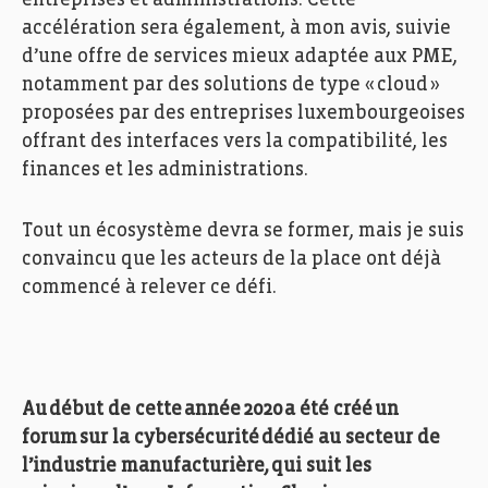
accélération sera
également
, à mon avis, suivie
d’une offre de
services
mieux
adaptée aux PME,
notamment par
des solutions de type
«
cloud
»
proposé
es
par des entreprises luxembourgeoises
offrant des interface
s
vers la compatibilité, les
fi
n
ances et les
administrations
.
Tout un écosystème devra se former, mais je suis
convain
cu
que le
s acteurs de la place ont déjà
commencé à relever ce
défi.
Au début de cette année 2020 a été créé un
forum sur la cybersécurité dédié au secteur de
l’industrie manufacturière, qui suit les