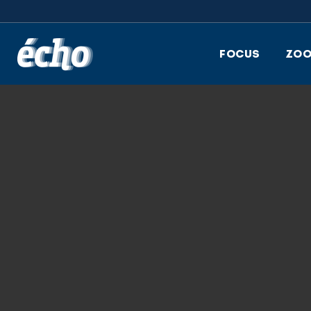
FEDIL écho
FOCUS
ZO
27.05.2025
FEDIL, GEORGES