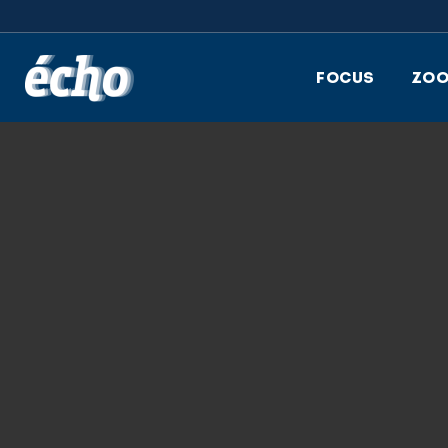
FEDIL écho
FOCUS
ZO
28.11.2017
JEAN-CLAUDE K