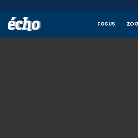
FEDIL écho
FOCUS
ZO
9.12.2021
_ASL9074