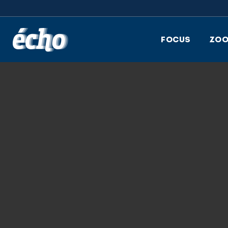
FEDIL écho
FOCUS
ZO
9.10.2019
E5 – INTERVIEW