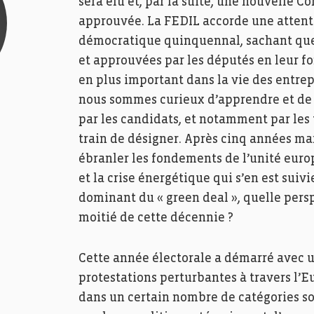
sera élu et, par la suite, une nouvelle
approuvée. La FEDIL accorde une attenti
démocratique quinquennal, sachant que 
et approuvées par les députés en leur fo
en plus important dans la vie des entrep
nous sommes curieux d’apprendre et de d
par les candidats, et notamment par les t
train de désigner. Après cinq années mar
ébranler les fondements de l’unité europ
et la crise énergétique qui s’en est suiv
dominant du « green deal », quelle pers
moitié de cette décennie ?
Cette année électorale a démarré avec u
protestations perturbantes à travers l’
dans un certain nombre de catégories s