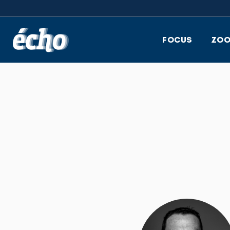
FEDIL écho
FOCUS
ZO