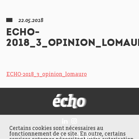
22.05.2018
ECHO-
2018_3_OPINION_LOMA
ECHO-2018_3_opinion_lomauro
FEDIL écho
Certains cookies sont nécessaires au
fonctionnement de ce site. En outre, certains
FEDIL
Un projet de