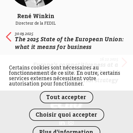
René Winkin
Directeur de la FEDIL
30.09.2025
The 2025 State of the European Union:
what it means for business
16.12.2025
Europe’s competitiveness at a
Certains cookies sont nécessaires au
crossroads: the search for a balanced
fonctionnement de ce site. En outre, certains
services externes nécessitent votre
industrial strategy
autorisation pour fonctionner.
Tout accepter
FEDIL écho
Choisir quoi accepter
Plus d'information