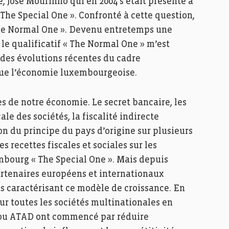
e, José Mourinho qui en 2004 s’était présenté à
he Special One ». Confronté à cette question,
 the Normal One ». Devenu entretemps une
e qualificatif « The Normal One » m’est
 des évolutions récentes du cadre
olue l’économie luxembourgeoise.
s de notre économie. Le secret bancaire, les
e des sociétés, la fiscalité indirecte
on du principe du pays d’origine sur plusieurs
recettes fiscales et sociales sur les
embourg « The Special One ». Mais depuis
artenaires européens et internationaux
ts caractérisant ce modèle de croissance. En
ur toutes les sociétés multinationales en
S ou ATAD ont commencé par réduire