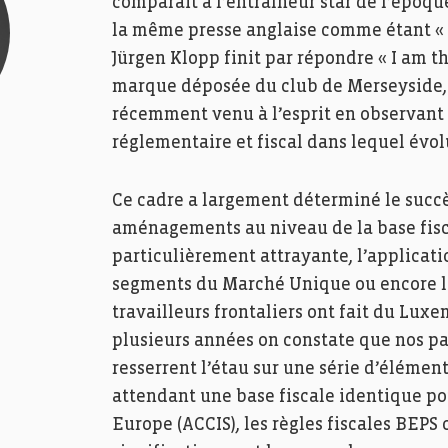
comparait à l’entraîneur star de l’époqu
la même presse anglaise comme étant « T
Jürgen Klopp finit par répondre « I am
marque déposée du club de Merseyside, l
récemment venu à l’esprit en observant
réglementaire et fiscal dans lequel év
Ce cadre a largement déterminé le succè
aménagements au niveau de la base fiscal
particulièrement attrayante, l’applicati
segments du Marché Unique ou encore les 
travailleurs frontaliers ont fait du Lux
plusieurs années on constate que nos p
resserrent l’étau sur une série d’élémen
attendant une base fiscale identique po
Europe (ACCIS), les règles fiscales BEP