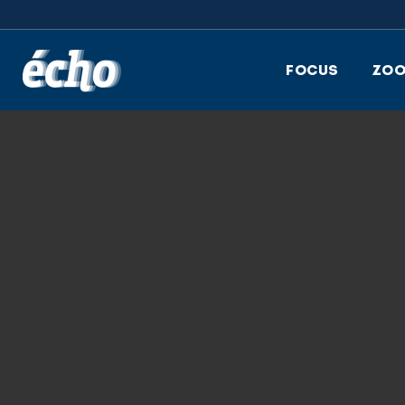
FEDIL écho
FOCUS
ZO
18.07.2022
EU2022CZ-LOGO