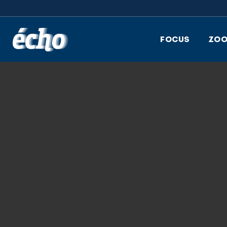
FEDIL écho
FOCUS
ZO
8.12.2017
CARRIÈRES FEIDT
RÉGIONALES