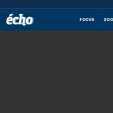
FEDIL écho
FOCUS
ZO
3.04.2020
DUSSMANN