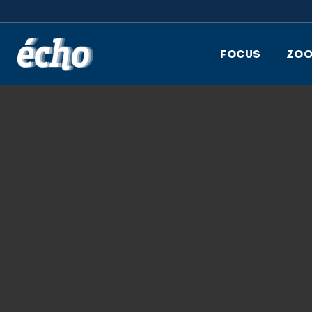
FEDIL écho
FOCUS
ZO
9.05.2018
FEDIL ECHO DES
FOUR HEIN