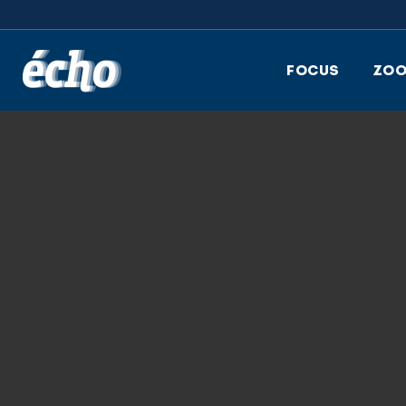
FEDIL écho
FOCUS
ZO
9.07.2018
HEIN LUXEMBOU