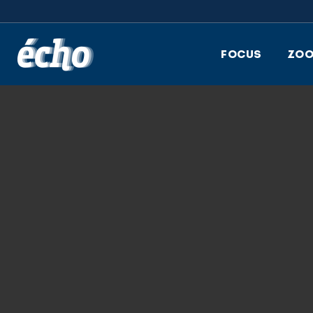
FEDIL écho
FOCUS
ZO
9.07.2018
LINDSTRÖM_HEI