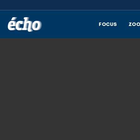
FEDIL écho
FOCUS
ZO
29.11.2017
IMSIM_LOGO_NO