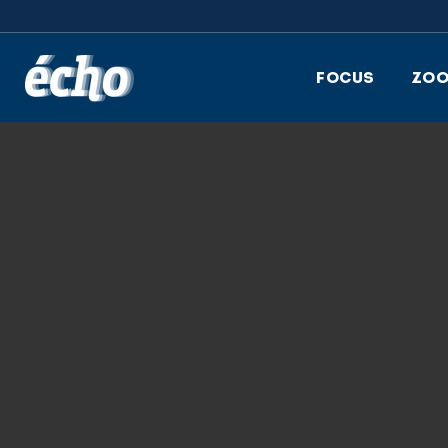
FEDIL écho
FOCUS
ZO
10.07.2019
ECHO-2019_4_Z