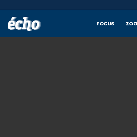
FEDIL écho
FOCUS
ZO
16.06.2021
20210520_LUXEN