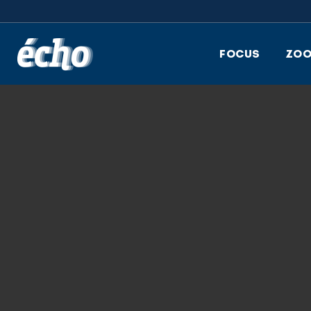
FEDIL écho
FOCUS
ZO
12.02.2019
LUXCONNECT, FE
DES ENTREPRISES
SOPHIE LINDST