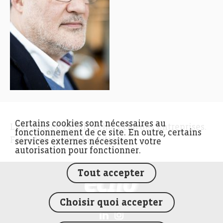
Certains cookies sont nécessaires au
Luxconnect, FEDIL, Echo, Echo des Entreprises.
fonctionnement de ce site. En outre, certains
Foto: Ann Sophie Lindström
services externes nécessitent votre
autorisation pour fonctionner.
Tout accepter
FEDIL écho
Choisir quoi accepter