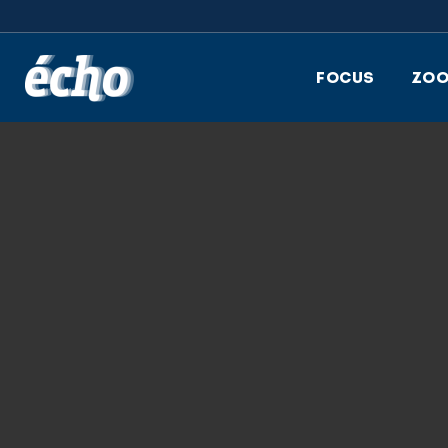
FEDIL écho
FOCUS
ZO
9.02.2026
FEDIL, ECHO DES
ZOOM, LUXCONTR
SOPHIE LINDST