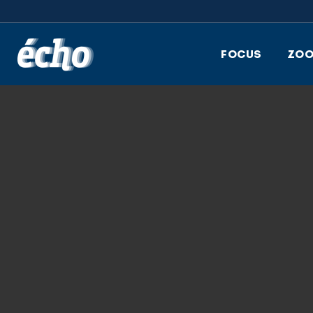
FEDIL écho
FOCUS
ZO
8.10.2019
DSC_6410-CMYK