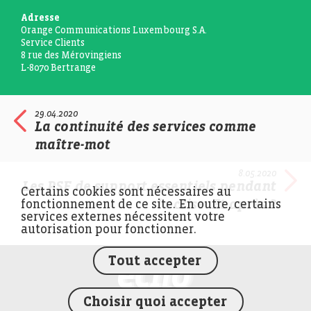
Adresse
Orange Communications Luxembourg S.A.
Service Clients
8 rue des Mérovingiens
L-8070 Bertrange
29.04.2020
La continuité des services comme
maître-mot
8.05.2020
Les PSF de support essentiels pendant
Certains cookies sont nécessaires au
la crise. Et après ?
fonctionnement de ce site. En outre, certains
services externes nécessitent votre
autorisation pour fonctionner.
Tout accepter
FEDIL écho
Choisir quoi accepter