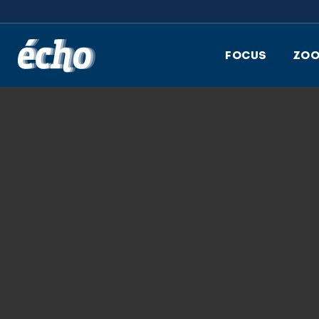
FEDIL écho
FOCUS
ZO
18.01.2018
OLYMPUS DIGIT