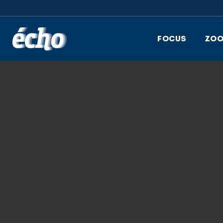
FEDIL écho
FOCUS
ZO
26.05.2026
_ASL9464