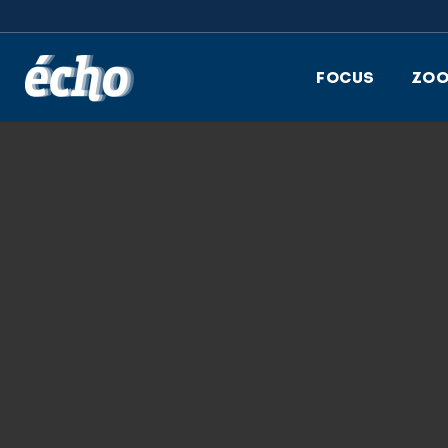
FEDIL écho
FOCUS
ZO
12.12.2018
FEDIL, ECHO DES
ROBIN, PHOTO: 
LINDSTRÖM