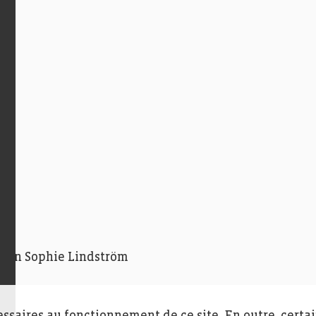
: Ann Sophie Lindström
essaires au fonctionnement de ce site. En outre, certa