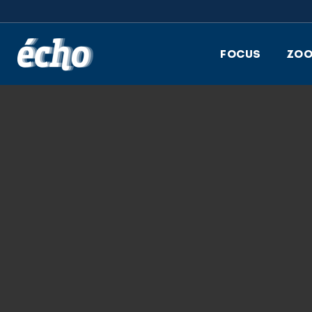
FEDIL écho
FOCUS
ZO
31.05.2022
FEDIL; ECHO DES
ZOOM, DATATHIN
SOPHIE LINDST