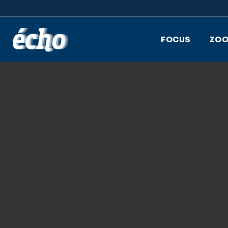
FEDIL écho
FOCUS
ZO
31.05.2022
FEDIL; ECHO DES
ZOOM, DATATHIN
SOPHIE LINDST