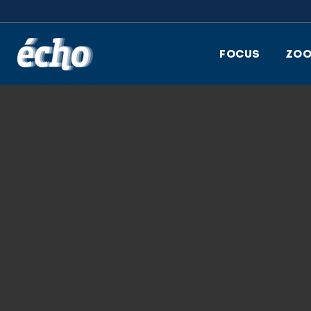
FEDIL écho
FOCUS
ZO
3.06.2025
LOGO_SATURNE