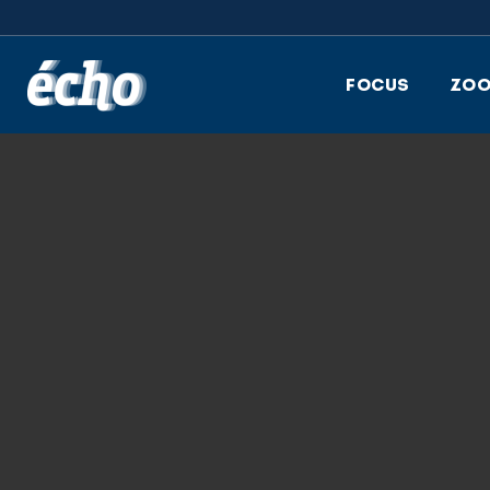
FEDIL écho
FOCUS
ZO
5.10.2021
AMECO PAULY, E
ENTREPRISES, Z
SOPHIE LINDST