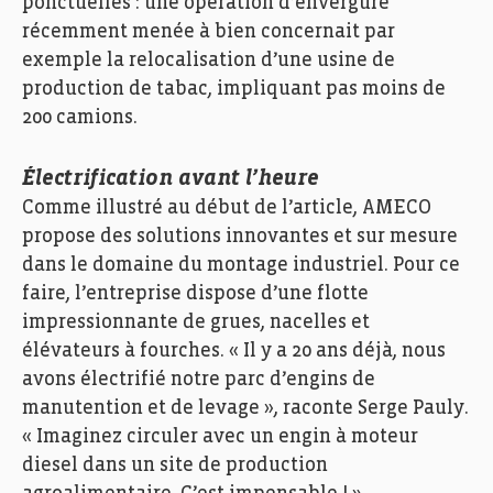
ponctuelles : une opération d’envergure
récemment menée à bien concernait par
exemple la relocalisation d’une usine de
production de tabac, impliquant pas moins de
200 camions.
Électrification avant l’heure
Comme illustré au début de l’article, AMECO
propose des solutions innovantes et sur mesure
dans le domaine du montage industriel. Pour ce
faire, l’entreprise dispose d’une flotte
impressionnante de grues, nacelles et
élévateurs à fourches. « Il y a 20 ans déjà, nous
avons électrifié notre parc d’engins de
manutention et de levage », raconte Serge Pauly.
« Imaginez circuler avec un engin à moteur
diesel dans un site de production
Ameco Pauly, Echo des Entreprises, Zoom, Photo: Ann
Sophie Lindström